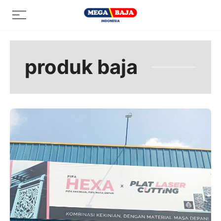
Skip
Menu
to
content
produk baja