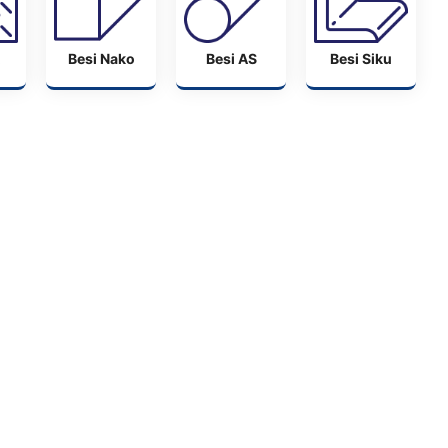
Besi Nako
Besi AS
Besi Siku