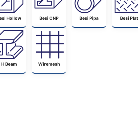
esi Hollow
Besi CNP
Besi Pipa
Besi Plat
H Beam
Wiremesh