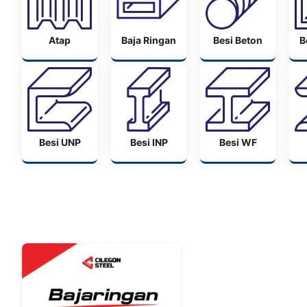
Atap
Baja Ringan
Besi Beton
B
Besi UNP
Besi INP
Besi WF