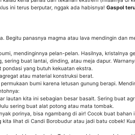
iklus ini terus berputar, nggak ada habisnya!
Gaspol ter
a. Begitu panasnya magma atau lava mendingin dan me
 bumi, mendinginnya pelan-pelan. Hasilnya, kristalnya 
g, sering buat lantai, dinding, atau meja dapur. Warn
at pondasi yang butuh kekuatan ekstra.
gregat atau material konstruksi berat.
di permukaan bumi karena letusan gunung berapi. Mendingi
ntohnya:
r lautan kita ini sebagian besar basalt. Sering buat agr
Dulu sering buat alat potong atau mata tombak.
yak porinya, bisa ngambang di air! Cocok buat bahan i
kita lihat di Candi Borobudur atau jadi batu cobek! Ku