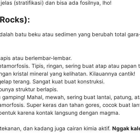
las (stratifikasi) dan bisa ada fosilnya, lho!
Rocks):
 adalah batu beku atau sedimen yang berubah total gar
lapis atau berlembar-lembar.
morfosis. Tipis, ringan, sering buat atap atau papan tu
ngan kristal mineral yang kelihatan. Kilauannya cantik!
 gelap terang. Sangat kuat buat konstruksi.
unya struktur berlapis.
tu gamping! Mahal, mewah, sering buat lantai, patung, a
morfosis. Super keras dan tahan gores, cocok buat lant
rbentuk karena kontak langsung dengan magma.
ekanan, dan kadang juga cairan kimia aktif.
Nggak kal