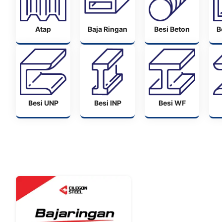
Atap
Baja Ringan
Besi Beton
B
Besi UNP
Besi INP
Besi WF