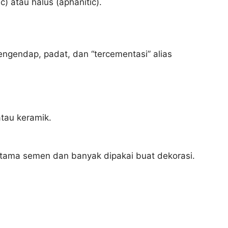
) atau halus (aphanitic).
engendap, padat, dan “tercementasi” alias
atau keramik.
utama semen dan banyak dipakai buat dekorasi.