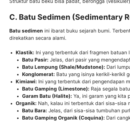
Struktur batu beku bisa padat, berongga (vesikuler),
C. Batu Sedimen (Sedimentary R
Batu sedimen
ini ibarat buku sejarah bumi. Terbe
direkatkan secara alami.
Klastik:
Ini yang terbentuk dari fragmen batuan 
Batu Pasir:
Jelas, dari pasir yang mengendap
Batu Lempung (Shale/Mudstone):
Dari lumpu
Konglomerat:
Batu yang isinya kerikil-kerikil
Kimiawi:
Ini yang terbentuk dari pengendapan min
Batu Gamping (Limestone):
Raja segala batu
Garam Batu (Halite):
Ya, ini garam yang kita 
Organik:
Nah, kalau ini terbentuk dari sisa-sisa
Batu Bara:
Jelas, dari sisa-sisa tumbuhan pur
Batu Gamping Organik (Coquina):
Dari cang