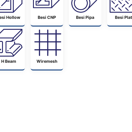
esi Hollow
Besi CNP
Besi Pipa
Besi Plat
H Beam
Wiremesh