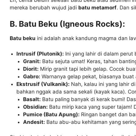
mereka berubah wujud jadi
batu metamorf
. Dan s
B. Batu Beku (Igneous Rocks):
Batu beku
ini adalah anak kandung magma dan lav
Intrusif (Plutonik):
Ini yang lahir di dalam perut
Granit:
Batu sejuta umat! Keras, tahan bantin
Diorit:
Mirip granit tapi lebih gelap. Cocok bu
Gabro:
Warnanya gelap pekat, biasanya buat a
Ekstrusif (Vulkanik):
Nah, kalau ini yang lahir 
bahkan nggak ada sama sekali (kayak kaca). Co
Basalt:
Batu paling banyak di kerak bumi! Dasa
Obsidian:
Batu mirip kaca yang super tajam! 
Pumice (Batu Apung):
Ringan banget dan ban
Andesit:
Batu abu-abu kehitaman yang sering 