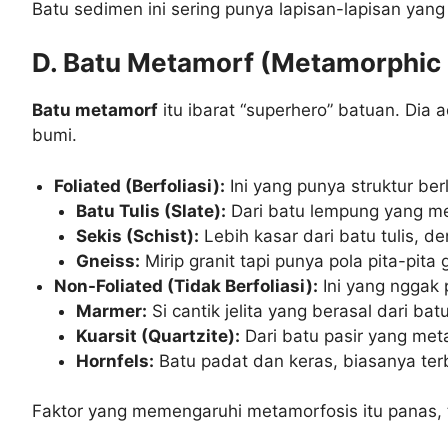
Batu sedimen ini sering punya lapisan-lapisan yang je
D. Batu Metamorf (Metamorphic 
Batu metamorf
itu ibarat “superhero” batuan. Dia
bumi.
Foliated (Berfoliasi):
Ini yang punya struktur ber
Batu Tulis (Slate):
Dari batu lempung yang meta
Sekis (Schist):
Lebih kasar dari batu tulis, de
Gneiss:
Mirip granit tapi punya pola pita-pita
Non-Foliated (Tidak Berfoliasi):
Ini yang nggak p
Marmer:
Si cantik jelita yang berasal dari ba
Kuarsit (Quartzite):
Dari batu pasir yang meta
Hornfels:
Batu padat dan keras, biasanya te
Faktor yang memengaruhi metamorfosis itu panas, t