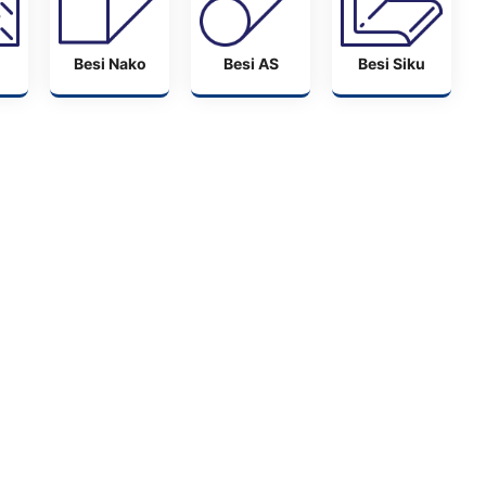
Besi Nako
Besi AS
Besi Siku