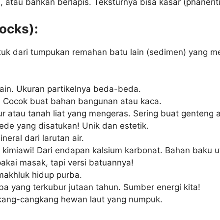
 atau bahkan berlapis. Teksturnya bisa kasar (phaneritic
ocks):
ntuk dari tumpukan remahan batu lain (sedimen) yang m
lain. Ukuran partikelnya beda-beda.
! Cocok buat bahan bangunan atau kaca.
r atau tanah liat yang mengeras. Sering buat genteng 
 gede yang disatukan! Unik dan estetik.
eral dari larutan air.
 kimiawi! Dari endapan kalsium karbonat. Bahan baku 
pakai masak, tapi versi batuannya!
 makhluk hidup purba.
ba yang terkubur jutaan tahun. Sumber energi kita!
kang-cangkang hewan laut yang numpuk.