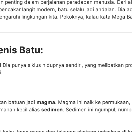
ran penting dalam perjalanan peradaban manusia. Dari 
encakar langit modern, batu selalu jadi andalan. Dia 
aruhi lingkungan kita. Pokoknya, kalau kata Mega Baj
nis Batu:
! Dia punya siklus hidupnya sendiri, yang melibatkan pr
i.
kan batuan jadi
magma
. Magma ini naik ke permukaan,
emahan kecil alias
sedimen
. Sedimen ini ngumpul, nump
ini kalau kena panas dan tekanan ekstrem (misalnya di