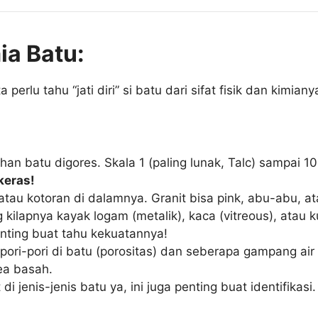
ia Batu:
perlu tahu “jati diri” si batu dari sifat fisik dan kimiany
an batu digores. Skala 1 (paling lunak, Talc) sampai 10 
keras!
u kotoran di dalamnya. Granit bisa pink, abu-abu, atau
lapnya kayak logam (metalik), kaca (vitreous), atau k
nting buat tahu kekuatannya!
ri-pori di batu (porositas) dan seberapa gampang air n
ea basah.
di jenis-jenis batu ya, ini juga penting buat identifikasi.