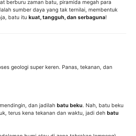
alat berburu zaman batu, piramida megah para
adalah sumber daya yang tak ternilai, membentuk
a, batu itu
kuat, tangguh, dan serbaguna
!
oses geologi super keren. Panas, tekanan, dan
 mendingin, dan jadilah
batu beku
. Nah, batu beku
uk, terus kena tekanan dan waktu, jadi deh
batu
 kedalaman bumi atau di zona tabrakan lempeng),