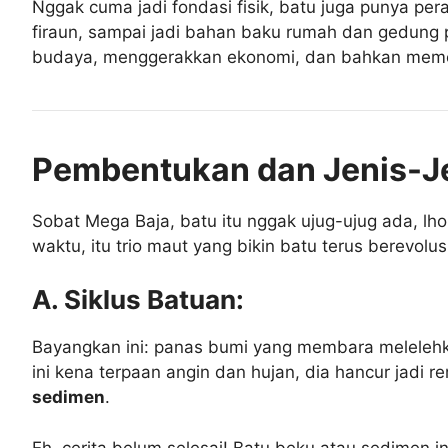
Nggak cuma jadi fondasi fisik, batu juga punya pe
firaun, sampai jadi bahan baku rumah dan gedung p
budaya, menggerakkan ekonomi, dan bahkan memeng
Pembentukan dan Jenis-Je
Sobat Mega Baja, batu itu nggak ujug-ujug ada, lho
waktu, itu trio maut yang bikin batu terus berevolus
A. Siklus Batuan:
Bayangkan ini: panas bumi yang membara meleleh
ini kena terpaan angin dan hujan, dia hancur jadi r
sedimen
.
Eh, cerita belum selesai! Batu beku atau sedimen 