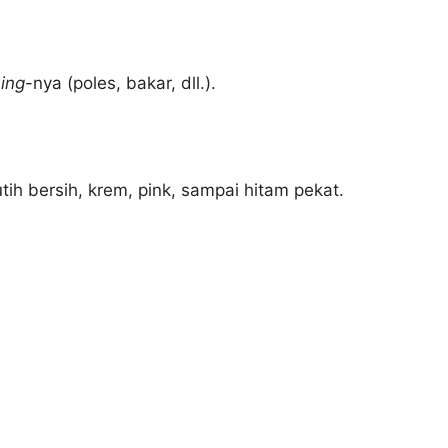
.
hing
-nya (poles, bakar, dll.).
ih bersih, krem, pink, sampai hitam pekat.