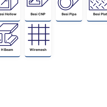
esi Hollow
Besi CNP
Besi Pipa
Besi Plat
H Beam
Wiremesh