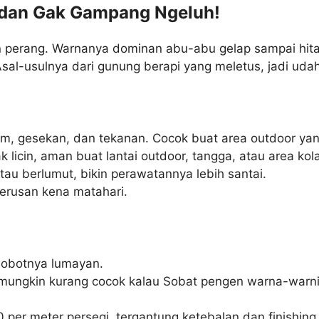
h dan Gak Gampang Ngeluh!
edan perang. Warnanya dominan abu-abu gelap sampai hi
Asal-usulnya dari gunung berapi yang meletus, jadi ud
, gesekan, dan tekanan. Cocok buat area outdoor yang 
 licin, aman buat lantai outdoor, tangga, atau area ko
u berlumut, bikin perawatannya lebih santai.
erusan kena matahari.
obotnya lumayan.
mungkin kurang cocok kalau Sobat pengen warna-warni 
 per meter persegi, tergantung ketebalan dan finishin