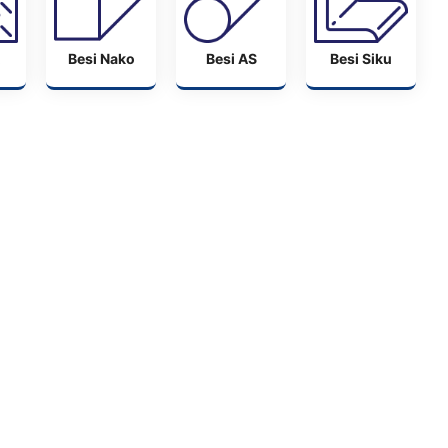
Besi Nako
Besi AS
Besi Siku