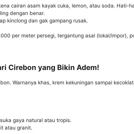
na cairan asam kayak cuka, lemon, atau soda. Hati-hat
ing dengan benar.
etap kinclong dan gak gampang rusak.
00 per meter persegi, tergantung asal (lokal/impor), po
ari Cirebon yang Bikin Adem!
irebon. Warnanya khas, krem kekuningan sampai kecoklat
uka gaya natural atau tropis.
 atau granit.