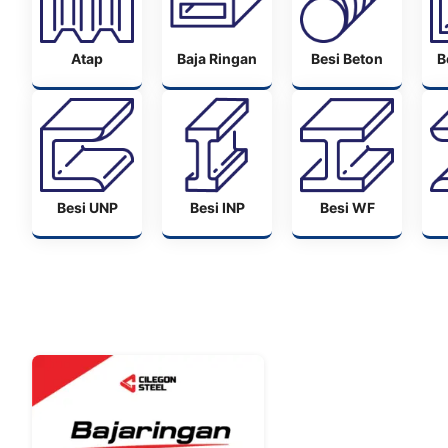
Atap
Baja Ringan
Besi Beton
B
Besi UNP
Besi INP
Besi WF