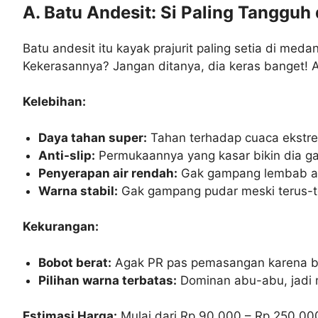
A. Batu Andesit: Si Paling Tanggu
Batu andesit itu kayak prajurit paling setia di m
Kekerasannya? Jangan ditanya, dia keras banget! 
Kelebihan:
Daya tahan super:
Tahan terhadap cuaca ekstrem
Anti-slip:
Permukaannya yang kasar bikin dia gak
Penyerapan air rendah:
Gak gampang lembab ata
Warna stabil:
Gak gampang pudar meski terus-t
Kekurangan:
Bobot berat:
Agak PR pas pemasangan karena b
Pilihan warna terbatas:
Dominan abu-abu, jadi 
Estimasi Harga:
Mulai dari Rp 90.000 – Rp 250.000