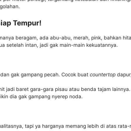
golahan.
Siap Tempur!
Warnanya beragam, ada abu-abu, merah, pink, bahkan hitam
ua setelah intan, jadi gak main-main kekuatannya.
, dan gak gampang pecah. Cocok buat
countertop
dapur,
it jadi baret gara-gara pisau atau benda tajam lainnya.
kin dia gak gampang nyerep noda.
litasnya, tapi ya harganya memang lebih di atas rata-r