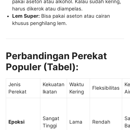
pakai aseton atau alkohol. Kalau sudah kering,
harus dikerok atau diampelas.
Lem Super:
Bisa pakai aseton atau cairan
khusus penghilang lem.
Perbandingan Perekat
Populer (Tabel):
Jenis
Kekuatan
Waktu
K
Fleksibilitas
Perekat
Ikatan
Kering
Ai
Sangat
Sa
Epoksi
Lama
Rendah
Tinggi
Ba