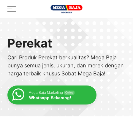
Skip
Menu
to
content
Perekat
Cari Produk Perekat berkualitas? Mega Baja
punya semua jenis, ukuran, dan merek dengan
harga terbaik khusus Sobat Mega Baja!
Mega Baja Marketing
Online
Whatsapp Sekarang!