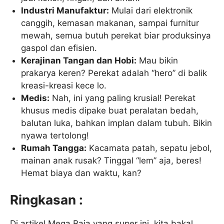
Industri Manufaktur:
Mulai dari elektronik
canggih, kemasan makanan, sampai furnitur
mewah, semua butuh perekat biar produksinya
gaspol dan efisien.
Kerajinan Tangan dan Hobi:
Mau bikin
prakarya keren? Perekat adalah “hero” di balik
kreasi-kreasi kece lo.
Medis:
Nah, ini yang paling krusial! Perekat
khusus medis dipake buat peralatan bedah,
balutan luka, bahkan implan dalam tubuh. Bikin
nyawa tertolong!
Rumah Tangga:
Kacamata patah, sepatu jebol,
mainan anak rusak? Tinggal “lem” aja, beres!
Hemat biaya dan waktu, kan?
Ringkasan :
Di artikel Mega Baja yang super ini, kita bakal