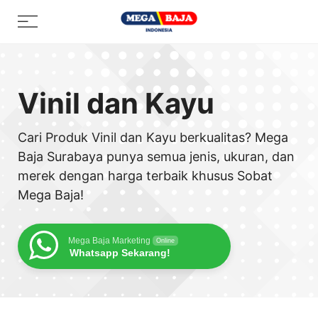
Skip
Menu
to
content
Vinil dan Kayu
Cari Produk Vinil dan Kayu berkualitas? Mega
Baja Surabaya punya semua jenis, ukuran, dan
merek dengan harga terbaik khusus Sobat
Mega Baja!
Mega Baja Marketing
Online
Whatsapp Sekarang!