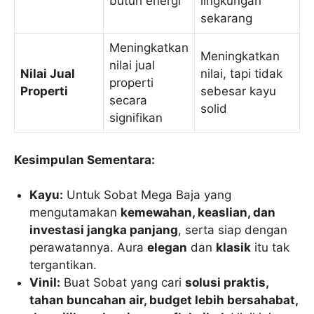
butuh energi
lingkungan
sekarang
Meningkatkan
Meningkatkan
nilai jual
Nilai Jual
nilai, tapi tidak
properti
Properti
sebesar kayu
secara
solid
signifikan
Kesimpulan Sementara:
Kayu:
Untuk Sobat Mega Baja yang
mengutamakan
kemewahan, keaslian, dan
investasi jangka panjang
, serta siap dengan
perawatannya. Aura
elegan
dan
klasik
itu tak
tergantikan.
Vinil:
Buat Sobat yang cari
solusi praktis,
tahan buncahan air, budget lebih bersahabat,