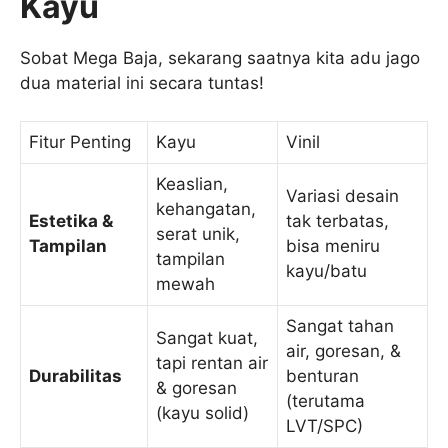
Kayu
Sobat Mega Baja, sekarang saatnya kita adu jago
dua material ini secara tuntas!
Fitur Penting
Kayu
Vinil
Keaslian,
Variasi desain
kehangatan,
Estetika &
tak terbatas,
serat unik,
Tampilan
bisa meniru
tampilan
kayu/batu
mewah
Sangat tahan
Sangat kuat,
air, goresan, &
tapi rentan air
Durabilitas
benturan
& goresan
(terutama
(kayu solid)
LVT/SPC)