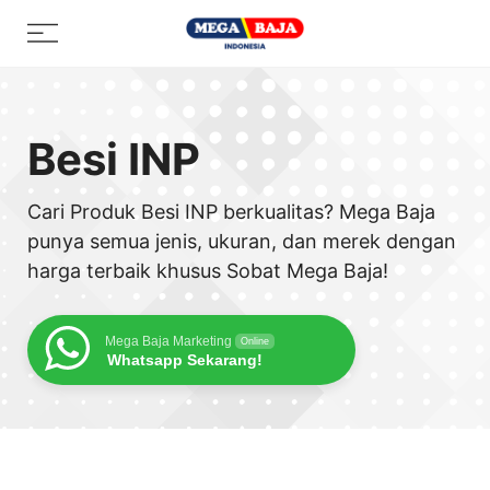
Skip
Menu
to
content
Besi INP
Cari Produk Besi INP berkualitas? Mega Baja
punya semua jenis, ukuran, dan merek dengan
harga terbaik khusus Sobat Mega Baja!
Mega Baja Marketing
Online
Whatsapp Sekarang!