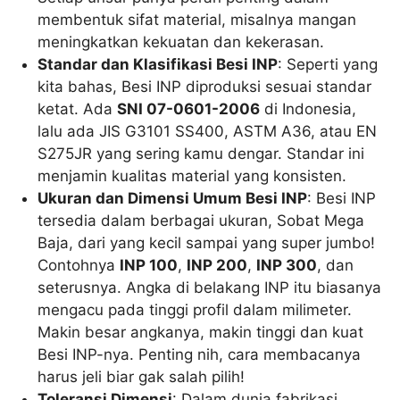
membentuk sifat material, misalnya mangan
meningkatkan kekuatan dan kekerasan.
Standar dan Klasifikasi Besi INP
: Seperti yang
kita bahas, Besi INP diproduksi sesuai standar
ketat. Ada
SNI 07-0601-2006
di Indonesia,
lalu ada JIS G3101 SS400, ASTM A36, atau EN
S275JR yang sering kamu dengar. Standar ini
menjamin kualitas material yang konsisten.
Ukuran dan Dimensi Umum Besi INP
: Besi INP
tersedia dalam berbagai ukuran, Sobat Mega
Baja, dari yang kecil sampai yang super jumbo!
Contohnya
INP 100
,
INP 200
,
INP 300
, dan
seterusnya. Angka di belakang INP itu biasanya
mengacu pada tinggi profil dalam milimeter.
Makin besar angkanya, makin tinggi dan kuat
Besi INP-nya. Penting nih, cara membacanya
harus jeli biar gak salah pilih!
Toleransi Dimensi
: Dalam dunia fabrikasi,