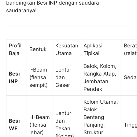
bandingkan Besi INP dengan saudara-
saudaranya!
Profil
Kekuatan
Aplikasi
Berat
Bentuk
Baja
Utama
Tipikal
(relat
Balok, Kolom,
I-Beam
Lentur
Besi
Rangka Atap,
(flensa
dan
Seda
INP
Jembatan
sempit)
Geser
Pendek
Kolom Utama,
Balok
Lentur
H-Beam
Bentang
Besi
dan
(flensa
Panjang,
Tingg
WF
Tekan
lebar)
Struktur
(Kolom)