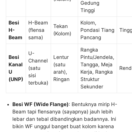
Gedung
Tinggi
Besi
H-Beam
Kolom,
Tekan
H-
(flensa
Pondasi Tiang
Tingg
(Kolom)
Beam
sama)
Pancang
Rangka
U-
Besi
Lentur
Pintu/Jendela,
Channel
Kanal
(satu
Tangga, Meja
(satu
Rend
U
arah),
Kerja, Rangka
sisi
(UNP)
Ringan
Struktur
terbuka)
Sekunder
Besi WF (Wide Flange)
: Bentuknya mirip H-
Beam tapi flensanya (sayapnya) jauh lebih
lebar dan tebal dibandingkan badannya. Ini
bikin WF unggul banget buat kolom karena