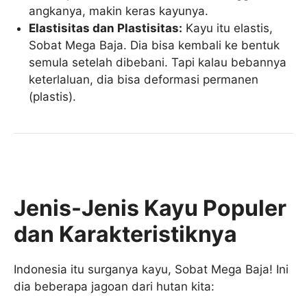
angkanya, makin keras kayunya.
Elastisitas dan Plastisitas:
Kayu itu elastis,
Sobat Mega Baja. Dia bisa kembali ke bentuk
semula setelah dibebani. Tapi kalau bebannya
keterlaluan, dia bisa deformasi permanen
(plastis).
Jenis-Jenis Kayu Populer
dan Karakteristiknya
Indonesia itu surganya kayu, Sobat Mega Baja! Ini
dia beberapa jagoan dari hutan kita: