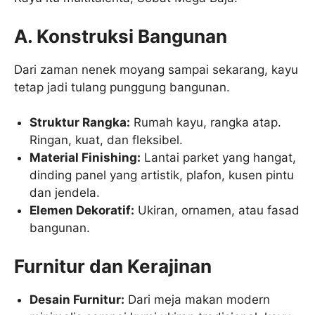
A. Konstruksi Bangunan
Dari zaman nenek moyang sampai sekarang, kayu
tetap jadi tulang punggung bangunan.
Struktur Rangka:
Rumah kayu, rangka atap.
Ringan, kuat, dan fleksibel.
Material Finishing:
Lantai parket yang hangat,
dinding panel yang artistik, plafon, kusen pintu
dan jendela.
Elemen Dekoratif:
Ukiran, ornamen, atau fasad
bangunan.
Furnitur dan Kerajinan
Desain Furnitur:
Dari meja makan modern