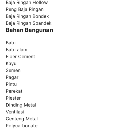
Baja Ringan Hollow
Reng Baja Ringan
Baja Ringan Bondek
Baja Ringan Spandek
Bahan Bangunan
Batu
Batu alam
Fiber Cement
Kayu
Semen
Pagar
Pintu
Perekat
Plester
Dinding Metal
Ventilasi
Genteng Metal
Polycarbonate