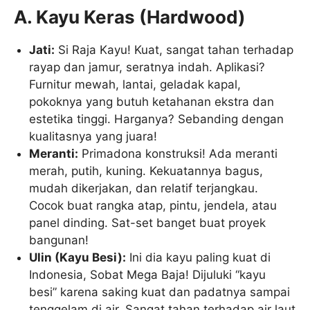
A. Kayu Keras (Hardwood)
Jati:
Si Raja Kayu! Kuat, sangat tahan terhadap
rayap dan jamur, seratnya indah. Aplikasi?
Furnitur mewah, lantai, geladak kapal,
pokoknya yang butuh ketahanan ekstra dan
estetika tinggi. Harganya? Sebanding dengan
kualitasnya yang juara!
Meranti:
Primadona konstruksi! Ada meranti
merah, putih, kuning. Kekuatannya bagus,
mudah dikerjakan, dan relatif terjangkau.
Cocok buat rangka atap, pintu, jendela, atau
panel dinding. Sat-set banget buat proyek
bangunan!
Ulin (Kayu Besi):
Ini dia kayu paling kuat di
Indonesia, Sobat Mega Baja! Dijuluki “kayu
besi” karena saking kuat dan padatnya sampai
tenggelam di air. Sangat tahan terhadap air laut