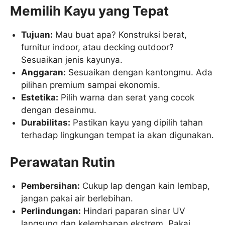
Memilih Kayu yang Tepat
Tujuan:
Mau buat apa? Konstruksi berat,
furnitur indoor, atau decking outdoor?
Sesuaikan jenis kayunya.
Anggaran:
Sesuaikan dengan kantongmu. Ada
pilihan premium sampai ekonomis.
Estetika:
Pilih warna dan serat yang cocok
dengan desainmu.
Durabilitas:
Pastikan kayu yang dipilih tahan
terhadap lingkungan tempat ia akan digunakan.
Perawatan Rutin
Pembersihan:
Cukup lap dengan kain lembap,
jangan pakai air berlebihan.
Perlindungan:
Hindari paparan sinar UV
langsung dan kelembapan ekstrem. Pakai