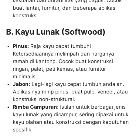
kekuatan dan durabilitas yang bagus. Cocok
buat lantai, furnitur, dan beberapa aplikasi
konstruksi.
B. Kayu Lunak (Softwood)
Pinus:
Raja kayu cepat tumbuh!
Ketersediaannya melimpah dan harganya
ramah di kantong. Cocok buat konstruksi
ringan, palet, peti kemas, atau furnitur
minimalis.
Jabon:
Lagi-lagi kayu cepat tumbuh andalan.
Aplikasinya mirip pinus, buat pulp, veneer, atau
konstruksi non-struktural.
Rimba Campuran:
Istilah untuk berbagai jenis
kayu lunak yang dicampur, sering dipakai untuk
kayu olahan atau konstruksi dengan kebutuhan
spesifik.