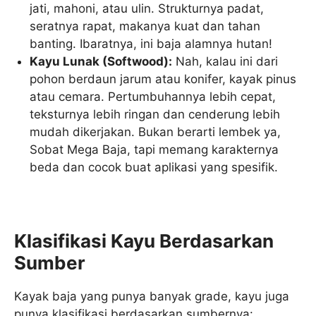
jati, mahoni, atau ulin. Strukturnya padat,
seratnya rapat, makanya kuat dan tahan
banting. Ibaratnya, ini baja alamnya hutan!
Kayu Lunak (Softwood):
Nah, kalau ini dari
pohon berdaun jarum atau konifer, kayak pinus
atau cemara. Pertumbuhannya lebih cepat,
teksturnya lebih ringan dan cenderung lebih
mudah dikerjakan. Bukan berarti lembek ya,
Sobat Mega Baja, tapi memang karakternya
beda dan cocok buat aplikasi yang spesifik.
Klasifikasi Kayu Berdasarkan
Sumber
Kayak baja yang punya banyak grade, kayu juga
punya klasifikasi berdasarkan sumbernya: