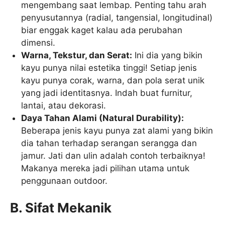
mengembang saat lembap. Penting tahu arah
penyusutannya (radial, tangensial, longitudinal)
biar enggak kaget kalau ada perubahan
dimensi.
Warna, Tekstur, dan Serat:
Ini dia yang bikin
kayu punya nilai estetika tinggi! Setiap jenis
kayu punya corak, warna, dan pola serat unik
yang jadi identitasnya. Indah buat furnitur,
lantai, atau dekorasi.
Daya Tahan Alami (Natural Durability):
Beberapa jenis kayu punya zat alami yang bikin
dia tahan terhadap serangan serangga dan
jamur. Jati dan ulin adalah contoh terbaiknya!
Makanya mereka jadi pilihan utama untuk
penggunaan outdoor.
B. Sifat Mekanik