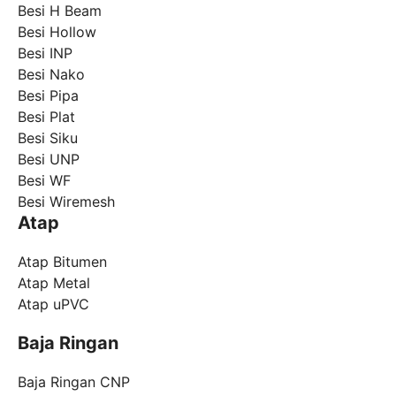
Besi H Beam
Besi Hollow
Besi INP
Besi Nako
Besi Pipa
Besi Plat
Besi Siku
Besi UNP
Besi WF
Besi Wiremesh
Atap
Atap Bitumen
Atap Metal
Atap uPVC
Baja Ringan
Baja Ringan CNP