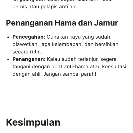
pernis atau pelapis anti air.
Penanganan Hama dan Jamur
Pencegahan:
Gunakan kayu yang sudah
diawetkan, jaga kelembapan, dan bersihkan
secara rutin.
Penanganan:
Kalau sudah terlanjur, segera
tangani dengan obat anti-hama atau konsultasi
dengan ahli. Jangan sampai parah!
Kesimpulan