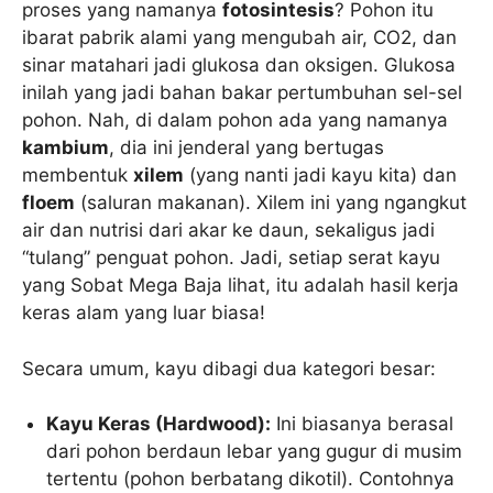
proses yang namanya
fotosintesis
? Pohon itu
ibarat pabrik alami yang mengubah air, CO2, dan
sinar matahari jadi glukosa dan oksigen. Glukosa
inilah yang jadi bahan bakar pertumbuhan sel-sel
pohon. Nah, di dalam pohon ada yang namanya
kambium
, dia ini jenderal yang bertugas
membentuk
xilem
(yang nanti jadi kayu kita) dan
floem
(saluran makanan). Xilem ini yang ngangkut
air dan nutrisi dari akar ke daun, sekaligus jadi
“tulang” penguat pohon. Jadi, setiap serat kayu
yang Sobat Mega Baja lihat, itu adalah hasil kerja
keras alam yang luar biasa!
Secara umum, kayu dibagi dua kategori besar:
Kayu Keras (Hardwood):
Ini biasanya berasal
dari pohon berdaun lebar yang gugur di musim
tertentu (pohon berbatang dikotil). Contohnya