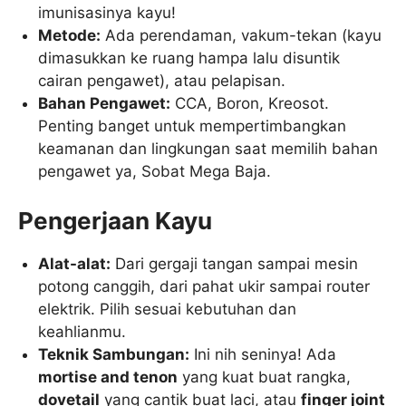
imunisasinya kayu!
Metode:
Ada perendaman, vakum-tekan (kayu
dimasukkan ke ruang hampa lalu disuntik
cairan pengawet), atau pelapisan.
Bahan Pengawet:
CCA, Boron, Kreosot.
Penting banget untuk mempertimbangkan
keamanan dan lingkungan saat memilih bahan
pengawet ya, Sobat Mega Baja.
Pengerjaan Kayu
Alat-alat:
Dari gergaji tangan sampai mesin
potong canggih, dari pahat ukir sampai router
elektrik. Pilih sesuai kebutuhan dan
keahlianmu.
Teknik Sambungan:
Ini nih seninya! Ada
mortise and tenon
yang kuat buat rangka,
dovetail
yang cantik buat laci, atau
finger joint