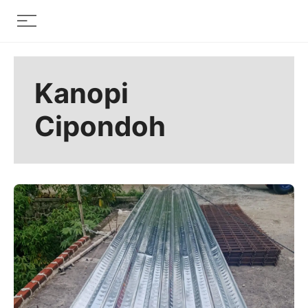
Skip
Menu
to
content
Kanopi
Cipondoh