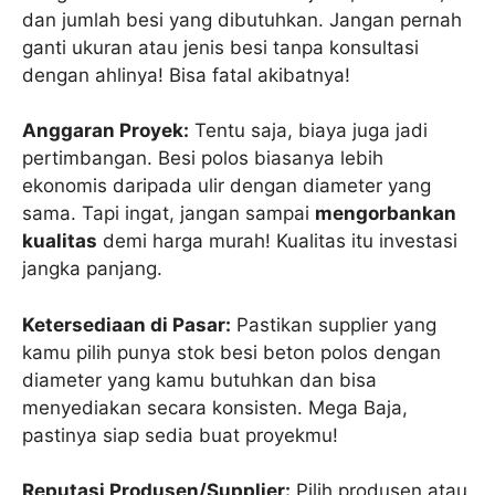
dan jumlah besi yang dibutuhkan. Jangan pernah
ganti ukuran atau jenis besi tanpa konsultasi
dengan ahlinya! Bisa fatal akibatnya!
Anggaran Proyek:
Tentu saja, biaya juga jadi
pertimbangan. Besi polos biasanya lebih
ekonomis daripada ulir dengan diameter yang
sama. Tapi ingat, jangan sampai
mengorbankan
kualitas
demi harga murah! Kualitas itu investasi
jangka panjang.
Ketersediaan di Pasar:
Pastikan supplier yang
kamu pilih punya stok besi beton polos dengan
diameter yang kamu butuhkan dan bisa
menyediakan secara konsisten. Mega Baja,
pastinya siap sedia buat proyekmu!
Reputasi Produsen/Supplier:
Pilih produsen atau