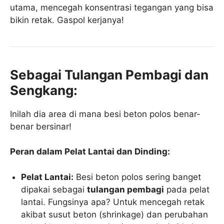
utama, mencegah konsentrasi tegangan yang bisa
bikin retak. Gaspol kerjanya!
Sebagai Tulangan Pembagi dan
Sengkang:
Inilah dia area di mana besi beton polos benar-
benar bersinar!
Peran dalam Pelat Lantai dan Dinding:
Pelat Lantai:
Besi beton polos sering banget
dipakai sebagai
tulangan pembagi
pada pelat
lantai. Fungsinya apa? Untuk mencegah retak
akibat susut beton (shrinkage) dan perubahan