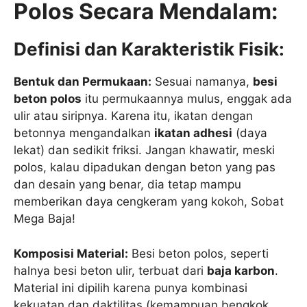
Polos Secara Mendalam:
Definisi dan Karakteristik Fisik:
Bentuk dan Permukaan:
Sesuai namanya,
besi
beton polos
itu permukaannya mulus, enggak ada
ulir atau siripnya. Karena itu, ikatan dengan
betonnya mengandalkan
ikatan adhesi
(daya
lekat) dan sedikit friksi. Jangan khawatir, meski
polos, kalau dipadukan dengan beton yang pas
dan desain yang benar, dia tetap mampu
memberikan daya cengkeram yang kokoh, Sobat
Mega Baja!
Komposisi Material:
Besi beton polos, seperti
halnya besi beton ulir, terbuat dari
baja karbon
.
Material ini dipilih karena punya kombinasi
kekuatan dan daktilitas (kemampuan bengkok