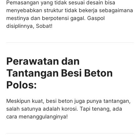
Pemasangan yang tidak sesuai desain bisa
menyebabkan struktur tidak bekerja sebagaimana
mestinya dan berpotensi gagal. Gaspol
disiplinnya, Sobat!
Perawatan dan
Tantangan Besi Beton
Polos:
Meskipun kuat, besi beton juga punya tantangan,
salah satunya adalah korosi. Tapi tenang, ada
cara menanggulanginya!