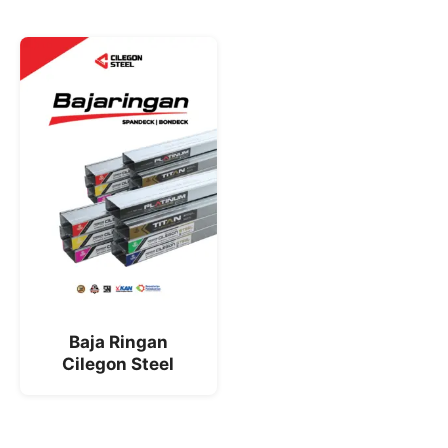
Baja Ringan
Cilegon Steel