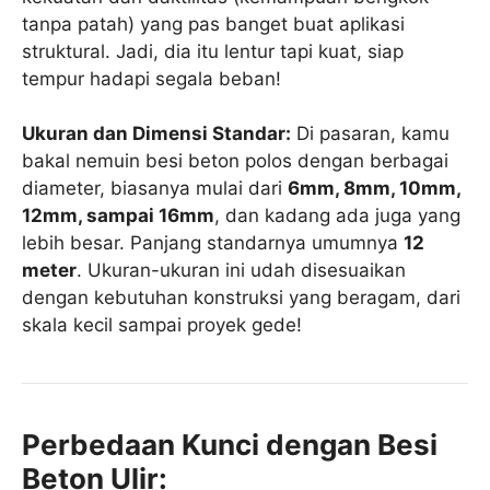
tanpa patah) yang pas banget buat aplikasi
struktural. Jadi, dia itu lentur tapi kuat, siap
tempur hadapi segala beban!
Ukuran dan Dimensi Standar:
Di pasaran, kamu
bakal nemuin besi beton polos dengan berbagai
diameter, biasanya mulai dari
6mm, 8mm, 10mm,
12mm, sampai 16mm
, dan kadang ada juga yang
lebih besar. Panjang standarnya umumnya
12
meter
. Ukuran-ukuran ini udah disesuaikan
dengan kebutuhan konstruksi yang beragam, dari
skala kecil sampai proyek gede!
Perbedaan Kunci dengan Besi
Beton Ulir: