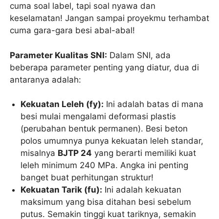
cuma soal label, tapi soal nyawa dan
keselamatan! Jangan sampai proyekmu terhambat
cuma gara-gara besi abal-abal!
Parameter Kualitas SNI:
Dalam SNI, ada
beberapa parameter penting yang diatur, dua di
antaranya adalah:
Kekuatan Leleh (fy):
Ini adalah batas di mana
besi mulai mengalami deformasi plastis
(perubahan bentuk permanen). Besi beton
polos umumnya punya kekuatan leleh standar,
misalnya
BJTP 24
yang berarti memiliki kuat
leleh minimum 240 MPa. Angka ini penting
banget buat perhitungan struktur!
Kekuatan Tarik (fu):
Ini adalah kekuatan
maksimum yang bisa ditahan besi sebelum
putus. Semakin tinggi kuat tariknya, semakin