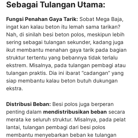
Sebagai Tulangan Utama:
Fungsi Penahan Gaya Tarik:
Sobat Mega Baja,
ingat kan kalau beton itu lemah sama tarikan?
Nah, di sinilah besi beton polos, meskipun lebih
sering sebagai tulangan sekunder, kadang juga
ikut membantu menahan gaya tarik pada bagian
struktur tertentu yang bebannya tidak terlalu
ekstrem. Misalnya, pada tulangan pembagi atau
tulangan praktis. Dia ini ibarat “cadangan” yang
siap membantu kalau beton butuh dukungan
ekstra.
Distribusi Beban:
Besi polos juga berperan
penting dalam
mendistribusikan beban
secara
merata ke seluruh struktur. Misalnya, pada pelat
lantai, tulangan pembagi dari besi polos
membantu menyebarkan beban ke tulangan