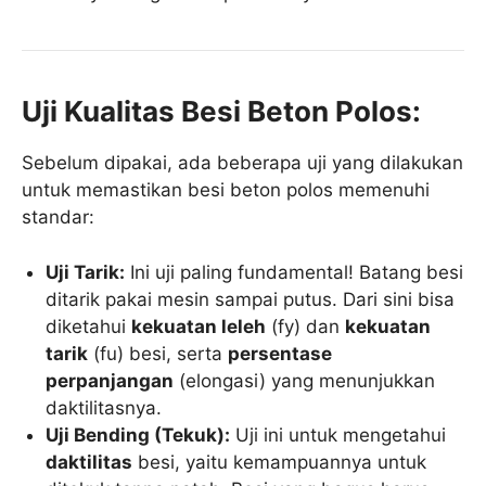
Uji Kualitas Besi Beton Polos:
Sebelum dipakai, ada beberapa uji yang dilakukan
untuk memastikan besi beton polos memenuhi
standar:
Uji Tarik:
Ini uji paling fundamental! Batang besi
ditarik pakai mesin sampai putus. Dari sini bisa
diketahui
kekuatan leleh
(
f
y
) dan
kekuatan
tarik
(
f
u
) besi, serta
persentase
perpanjangan
(elongasi) yang menunjukkan
daktilitasnya.
Uji Bending (Tekuk):
Uji ini untuk mengetahui
daktilitas
besi, yaitu kemampuannya untuk