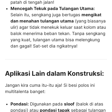
patah di tengah jalan!
Mencegah Tekuk pada Tulangan Utama:
Selain itu, sengkang juga bertugas
mengikat
dan menahan tulangan utama
(yang biasanya
ulir) agar tidak menekuk keluar saat kolom atau
balok menerima beban tekan. Tanpa sengkang
yang kuat, tulangan utama bisa melengkung
dan gagal! Sat-set dia ngikatnya!
Aplikasi Lain dalam Konstruksi:
Jangan kira cuma itu-itu aja! Si besi polos ini
multitalenta banget:
Pondasi:
Digunakan pada
sloof
(balok di atas
pondasi) atau
pondasi tapak
sebagai tulangan