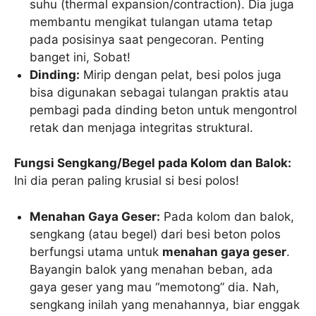
suhu (thermal expansion/contraction). Dia juga
membantu mengikat tulangan utama tetap
pada posisinya saat pengecoran. Penting
banget ini, Sobat!
Dinding:
Mirip dengan pelat, besi polos juga
bisa digunakan sebagai tulangan praktis atau
pembagi pada dinding beton untuk mengontrol
retak dan menjaga integritas struktural.
Fungsi Sengkang/Begel pada Kolom dan Balok:
Ini dia peran paling krusial si besi polos!
Menahan Gaya Geser:
Pada kolom dan balok,
sengkang (atau begel) dari besi beton polos
berfungsi utama untuk
menahan gaya geser
.
Bayangin balok yang menahan beban, ada
gaya geser yang mau “memotong” dia. Nah,
sengkang inilah yang menahannya, biar enggak