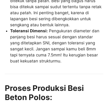
ditekuk tanpa patah. Besi yang bagus harus
bisa ditekuk sampai sudut tertentu tanpa retak
atau patah. Ini penting banget, karena di
lapangan besi sering dibengkokkan untuk
sengkang atau bentuk lainnya.
Toleransi Dimensi:
Pengukuran diameter dan
panjang besi harus sesuai dengan standar
yang ditetapkan SNI, dengan toleransi yang
sangat kecil. Jangan sampai kamu beli 8mm
tapi ternyata cuma 7.5mm! Itu kerugian besar
buat kekuatan strukturmu.
Proses Produksi Besi
Beton Polos: