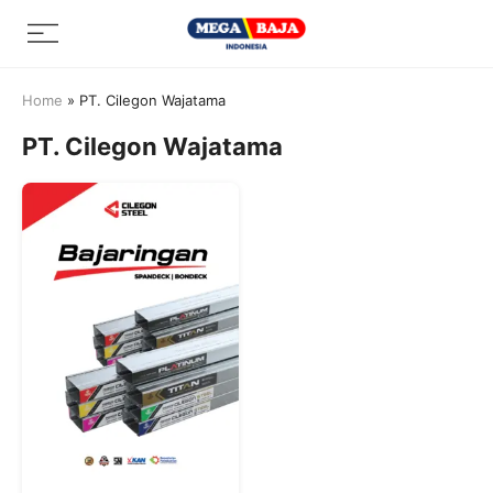
Skip
Menu
to
content
Home
»
PT. Cilegon Wajatama
PT. Cilegon Wajatama